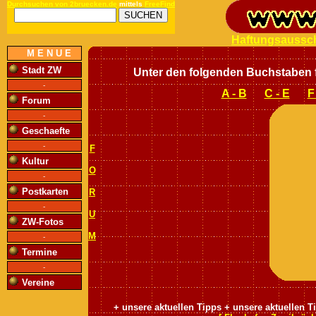
Durchsuchen von 2bruecken.de
mittels
FreeFind
Haftungsaussc
M E N U E
Stadt ZW
Unter den folgenden Buchstaben fi
-
A - B
C - E
F
Forum
-
Geschaefte
-
F
Kultur
O
-
Postkarten
R
-
U
ZW-Fotos
M
-
Termine
-
Vereine
+ unsere aktuellen Tipps
+
unsere aktuellen T